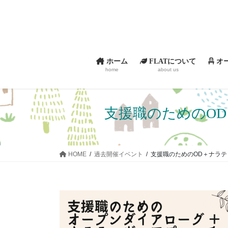
コ
ナ
ン
ビ
テ
ゲ
ン
ー
ツ
シ
ホーム
FLATについて
オ
へ
ョ
home
about us
ス
ン
キ
に
ッ
移
支援職のためのOD＋
プ
動
HOME
過去開催イベント
支援職のためのOD＋ナラティ